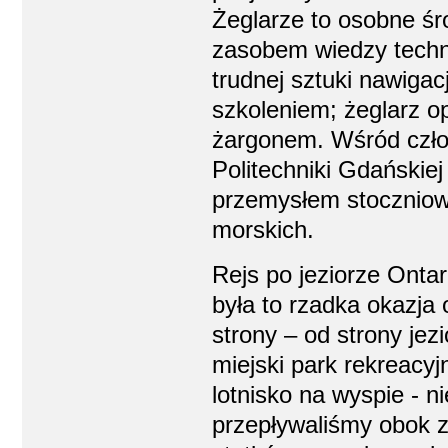
Żeglarze to osobne ś
zasobem wiedzy techni
trudnej sztuki nawiga
szkoleniem; żeglarz o
żargonem. Wśród czł
Politechniki Gdańskie
przemysłem stoczniow
morskich.
Rejs po jeziorze Ontar
była to rzadka okazja
strony – od strony jez
miejski park rekreacyj
lotnisko na wyspie - n
przepływaliśmy obok 