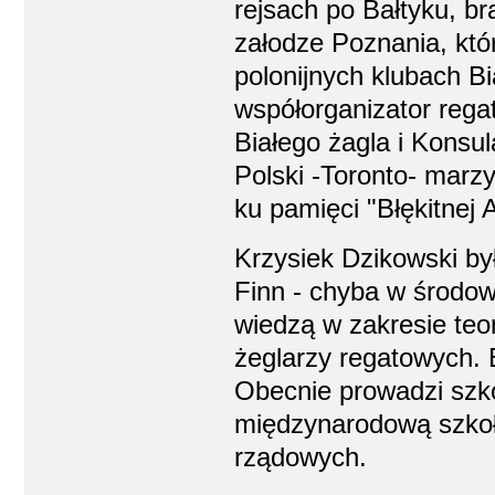
rejsach po Bałtyku, br
załodze Poznania, kt
polonijnych klubach Bi
współorganizator regat
Białego żagla i Konsul
Polski -Toronto- marz
ku pamięci "Błękitnej 
Krzysiek Dzikowski by
Finn - chyba w środow
wiedzą w zakresie teor
żeglarzy regatowych. 
Obecnie prowadzi szk
międzynarodową szkoł
rządowych.