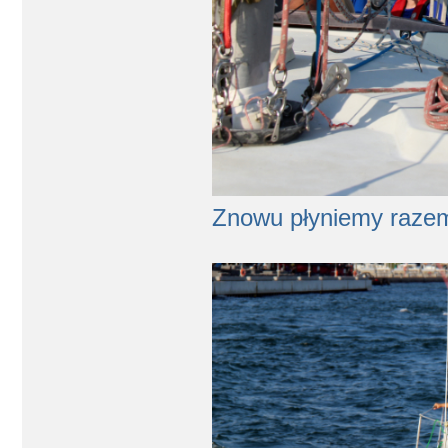
Znowu płyniemy raze