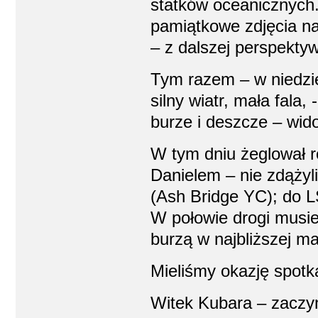
statków oceanicznych.
pamiątkowe zdjęcia n
– z dalszej perspektyw
Tym razem – w niedzie
silny wiatr, mała fala
burze i deszcze – wid
W tym dniu żeglował 
Danielem – nie zdążyl
(Ash Bridge YC); do 
W połowie drogi musie
burzą w najbliższej ma
Mieliśmy okazję spotk
Witek Kubara – zaczy