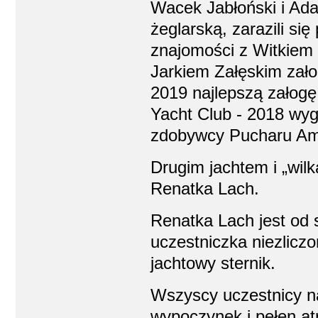
Wacek Jabłoński i Ada
żeglarską, zarazili si
znajomości z Witkiem i
Jarkiem Załęskim zał
2019 najlepszą załogę
Yacht Club - 2018 wyg
zdobywcy Pucharu Am
Drugim jachtem i „wil
Renatka Lach.
Renatka Lach jest od s
uczestniczka niezliczo
jachtowy sternik.
Wszyscy uczestnicy na
wypoczynek i pełen atr